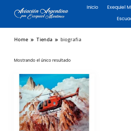
Inicio
Exequiel M
Arte aeronáutico argentino 
Escua
Exequiel Martin
Malvinas
Home
Tienda
biografia
Mostrando el único resultado