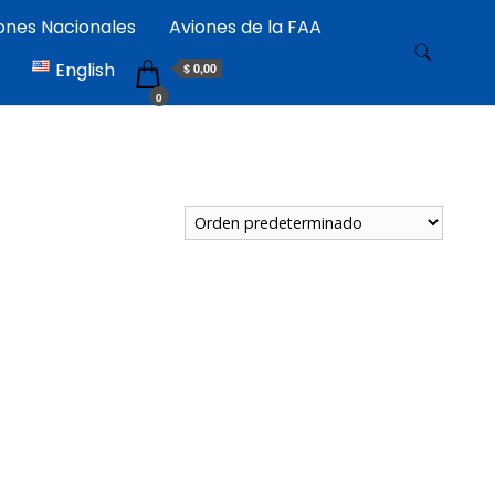
iones Nacionales
Aviones de la FAA
ación argentina, la Fuerza Aérea Argentina y la Guerra de
English
$ 0,00
0