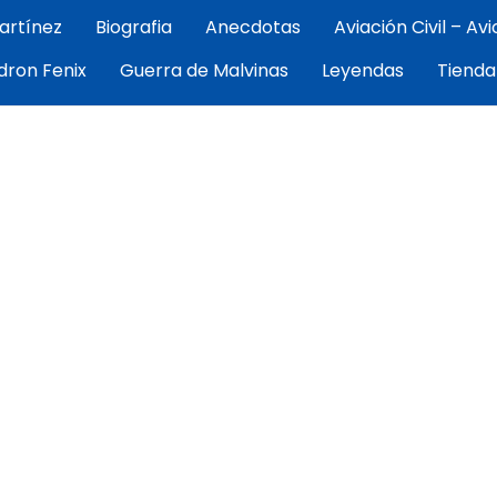
artínez
Biografia
Anecdotas
Aviación Civil – Av
por Exequiel Martínez — piloto, artista y cronista de la avi
dron Fenix
Guerra de Malvinas
Leyendas
Tienda
ez | Aviacion Argentina