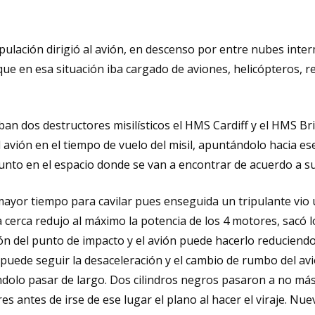
ripulación dirigió al avión, en descenso por entre nubes int
ue en esa situación iba cargado de aviones, helicópteros, re
 dos destructores misilísticos el HMS Cardiff y el HMS Brist
l avión en el tiempo de vuelo del misil, apuntándolo hacia e
unto en el espacio donde se van a encontrar de acuerdo a sus
yor tiempo para cavilar pues enseguida un tripulante vio u
erca redujo al máximo la potencia de los 4 motores, sacó los
ón del punto de impacto y el avión puede hacerlo reduciendo 
puede seguir la desaceleración y el cambio de rumbo del avió
iendolo pasar de largo. Dos cilindros negros pasaron a no más
 antes de irse de ese lugar el plano al hacer el viraje. Nue