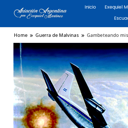
Inicio
Exequiel M
Arte aeronáutico argentino 
Escua
Exequiel Martin
Malvinas
Home
Guerra de Malvinas
Gambeteando mis