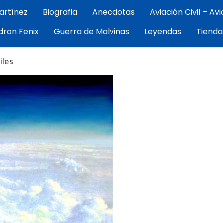
artínez
Biografia
Anecdotas
Aviación Civil – Av
por Exequiel Martínez — piloto, artista y cronista de la avi
dron Fenix
Guerra de Malvinas
Leyendas
Tienda
ez | Aviacion Argentina
iles