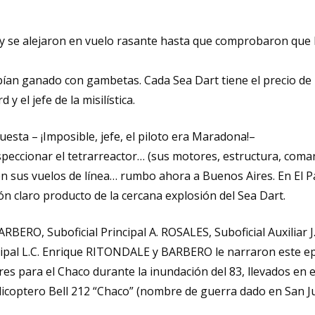
y se alejaron en vuelo rasante hasta que comprobaron que h
habían ganado con gambetas. Cada Sea Dart tiene el precio d
y el jefe de la misilística.
sta – ¡Imposible, jefe, el piloto era Maradona!–
speccionar el tetrarreactor… (sus motores, estructura, coman
n sus vuelos de línea… rumbo ahora a Buenos Aires. En El Pa
n claro producto de la cercana explosión del Sea Dart.
ARBERO, Suboficial Principal A. ROSALES, Suboficial Auxilia
ipal L.C. Enrique RITONDALE y BARBERO le narraron este epi
s para el Chaco durante la inundación del 83, llevados en 
licoptero Bell 212 “Chaco” (nombre de guerra dado en San Jul