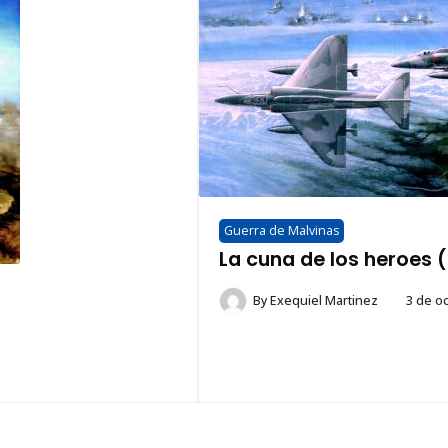
Guerra de Malvinas
La cuna de los heroes 
By
Exequiel Martinez
3 de o