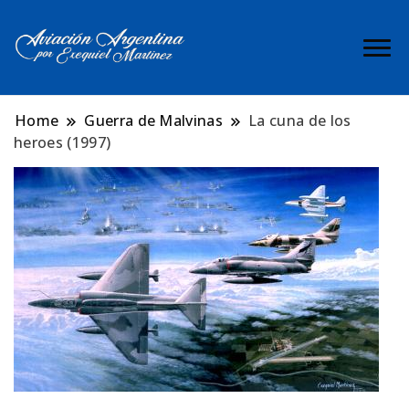
Arte aeronáutico argentino
Exequiel Martinez
por Exequiel Martínez —
| Aviacion
piloto, artista y cronista de la
Home
Guerra de Malvinas
La cuna de los
aviación argentina, la Fuerza
heroes (1997)
Argentina
Aérea Argentina y la Guerra de
Malvinas